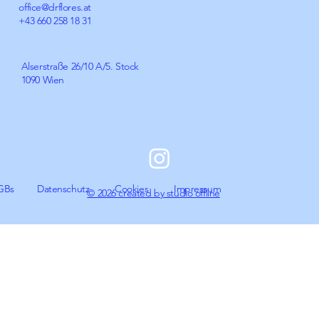
office@drflores.at
+43 660 258 18 31
Alserstraße 26/10 A/5. Stock
1090 Wien
GBs
Datenschutz
Cookies
Impressum
© 2026 created by studio offline