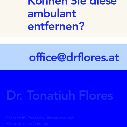
Können Sie diese
ambulant
entfernen?
office@drflores.at
Dr. Tonatiuh Flores
Facharzt für Plastische, Ästhetische und
Rekonstruktive Chirurgie