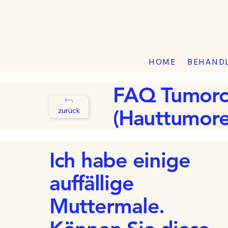
HOME
BEHAND
FAQ Tumorch
(Hauttumore
zurück
Ich habe einige
auffällige
Muttermale.